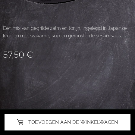
Een mix van gegrilde zalm en tonijn, ingelegd in Japanse
kruiden met wakamé, soja en geroosterde sesamsaus.
57,50
€
TOEVOEGEN AAN DE WINKELWAGEN