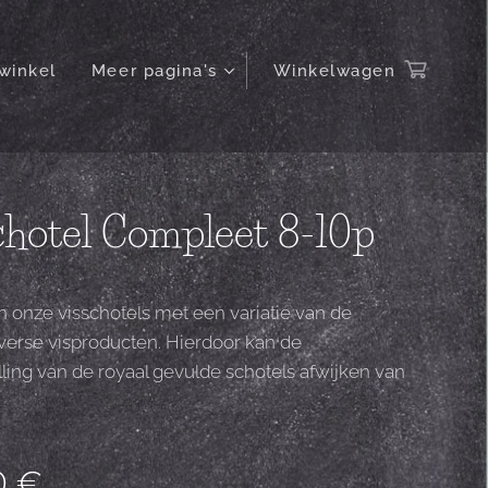
winkel
Meer pagina's
Winkelwagen
chotel Compleet 8-10p
onze visschotels met een variatie van de
 verse visproducten. Hierdoor kan de
ling van de royaal gevulde schotels afwijken van
0
€