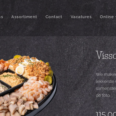
ns
Assortiment
Contact
Vacatures
Online 
Viss
We maken 
lekkerste
samenstel
de foto.
115,0