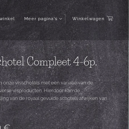
winkel
Meer pagina's
Winkelwagen
chotel Compleet 4-6p.
onze visschotels met een variatie van de
 verse visproducten. Hierdoor kan de
ling van de royaal gevulde schotels afwijken van
0
€