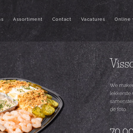
ns
Assortiment
Contact
Vacatures
Online 
Viss
We maken 
lekkerste
samenstel
de foto.
70,0