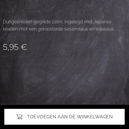
Dungesneden gegrilde zalm, ingelegd met Japanse
kruiden met een geroosterde sesamsaus en sojasaus.
5,95
€
TOEVOEGEN AAN DE WINKELWAGEN